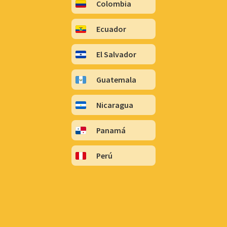
Colombia
Ecuador
El Salvador
Guatemala
Nicaragua
Panamá
Perú